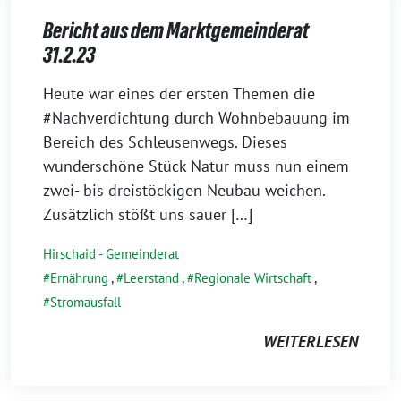
Bericht aus dem Marktgemeinderat
31.2.23
1.
Heute war eines der ersten Themen die
März
#Nachverdichtung durch Wohnbebauung im
2023
Bereich des Schleusenwegs. Dieses
wunderschöne Stück Natur muss nun einem
zwei- bis dreistöckigen Neubau weichen.
Zusätzlich stößt uns sauer […]
Hirschaid - Gemeinderat
Ernährung
,
Leerstand
,
Regionale Wirtschaft
,
Stromausfall
WEITERLESEN