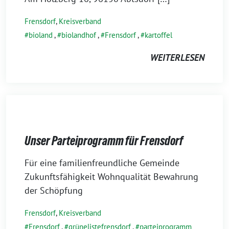
b
Frensdorf
,
Kreisverband
r
bioland
,
biolandhof
,
Frensdorf
,
kartoffel
u
a
WEITERLESEN
r
2
0
2
6
Unser Parteiprogramm für Frensdorf
1
Für eine familienfreundliche Gemeinde
6
Zukunftsfähigkeit Wohnqualität Bewahrung
.
der Schöpfung
F
Frensdorf
,
Kreisverband
e
Frensdorf
,
grünelistefrensdorf
,
parteiprogramm