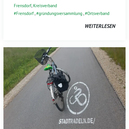
l
Frensdorf
,
Kreisverband
i
Frensdorf
,
gründungsversammlung
,
Ortsverband
2
0
WEITERLESEN
2
6