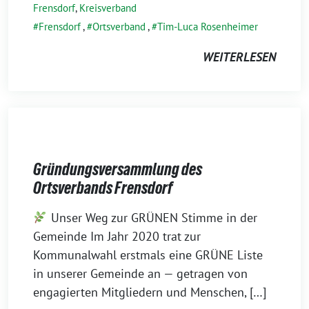
Frensdorf
,
Kreisverband
0
Frensdorf
,
Ortsverband
,
Tim-Luca Rosenheimer
2
6
WEITERLESEN
Gründungsversammlung des
Ortsverbands Frensdorf
1
Unser Weg zur GRÜNEN Stimme in der
0
Gemeinde Im Jahr 2020 trat zur
.
Kommunalwahl erstmals eine GRÜNE Liste
J
in unserer Gemeinde an — getragen von
u
engagierten Mitgliedern und Menschen, […]