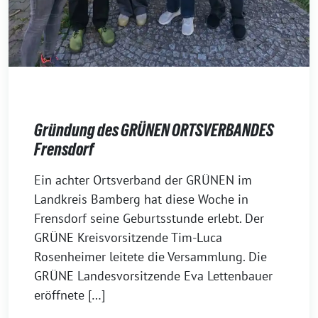
Gründung des GRÜNEN ORTSVERBANDES
Frensdorf
2
Ein achter Ortsverband der GRÜNEN im
9
Landkreis Bamberg hat diese Woche in
.
Frensdorf seine Geburtsstunde erlebt. Der
J
GRÜNE Kreisvorsitzende Tim-Luca
u
Rosenheimer leitete die Versammlung. Die
l
GRÜNE Landesvorsitzende Eva Lettenbauer
i
eröffnete […]
2