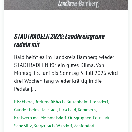
STADTRADELN 2026: Landkreisgrüne
radeln mit
3
Bald heißt es im Landkreis Bamberg wieder:
0
STADTRADELN für ein gutes Klima. Von
.
Montag 15. Juni bis Sonntag 5. Juli 2026 wird
A
drei Wochen lang wieder kräftig in die
p
Pedale […]
r
Bischberg
,
Breitengüßbach
,
Buttenheim
,
Frensdorf
,
i
Gundelsheim
,
Hallstadt
,
Hirschaid
,
Kemmern
,
l
Kreisverband
,
Memmelsdorf
,
Ortsgruppen
,
Pettstadt
,
2
Scheßlitz
,
Stegaurach
,
Walsdorf
,
Zapfendorf
0