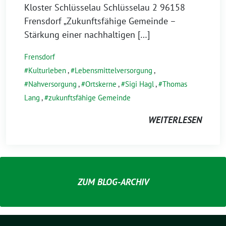
J
Kloster Schlüsselau Schlüsselau 2 96158
a
Frensdorf „Zukunftsfähige Gemeinde –
n
Stärkung einer nachhaltigen […]
u
Frensdorf
a
Kulturleben
,
Lebensmittelversorgung
,
r
Nahversorgung
,
Ortskerne
,
Sigi Hagl
,
Thomas
2
Lang
,
zukunftsfähige Gemeinde
0
2
WEITERLESEN
6
ZUM BLOG-ARCHIV