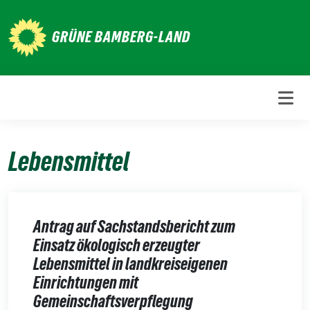
Weiter
zum
GRÜNE BAMBERG-LAND
Inhalt
Lebensmittel
Antrag auf Sachstandsbericht zum
Einsatz ökologisch erzeugter
Lebensmittel in landkreiseigenen
Einrichtungen mit
Gemeinschaftsverpflegung