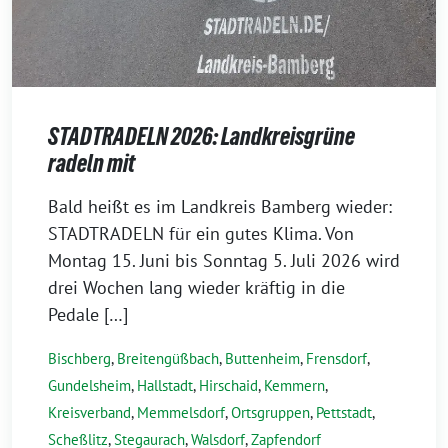
STADTRADELN 2026: Landkreisgrüne
radeln mit
30.
Bald heißt es im Landkreis Bamberg wieder:
April
STADTRADELN für ein gutes Klima. Von
2026
Montag 15. Juni bis Sonntag 5. Juli 2026 wird
drei Wochen lang wieder kräftig in die
Pedale […]
Bischberg
,
Breitengüßbach
,
Buttenheim
,
Frensdorf
,
Gundelsheim
,
Hallstadt
,
Hirschaid
,
Kemmern
,
Kreisverband
,
Memmelsdorf
,
Ortsgruppen
,
Pettstadt
,
Scheßlitz
,
Stegaurach
,
Walsdorf
,
Zapfendorf