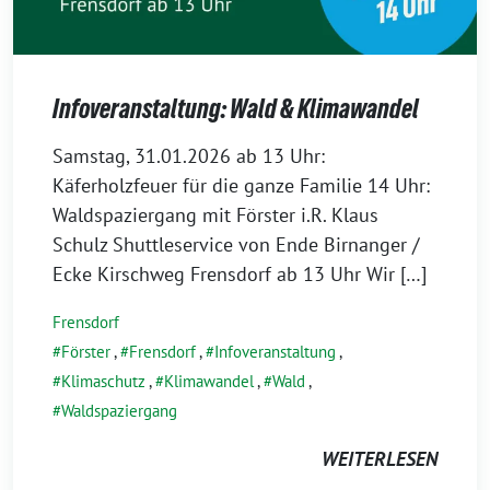
Infoveranstaltung: Wald & Klimawandel
23.
Samstag, 31.01.2026 ab 13 Uhr:
Januar
Käferholzfeuer für die ganze Familie 14 Uhr:
2026
Waldspaziergang mit Förster i.R. Klaus
Schulz Shuttleservice von Ende Birnanger /
Ecke Kirschweg Frensdorf ab 13 Uhr Wir […]
Frensdorf
Förster
,
Frensdorf
,
Infoveranstaltung
,
Klimaschutz
,
Klimawandel
,
Wald
,
Waldspaziergang
WEITERLESEN