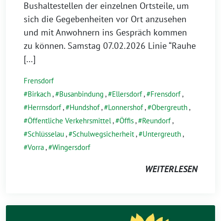
Januar
Bushaltestellen der einzelnen Ortsteile, um
2026
sich die Gegebenheiten vor Ort anzusehen
und mit Anwohnern ins Gespräch kommen
zu können. Samstag 07.02.2026 Linie “Rauhe
[…]
Frensdorf
Birkach
,
Busanbindung
,
Ellersdorf
,
Frensdorf
,
Herrnsdorf
,
Hundshof
,
Lonnershof
,
Obergreuth
,
Öffentliche Verkehrsmittel
,
Öffis
,
Reundorf
,
Schlüsselau
,
Schulwegsicherheit
,
Untergreuth
,
Vorra
,
Wingersdorf
WEITERLESEN