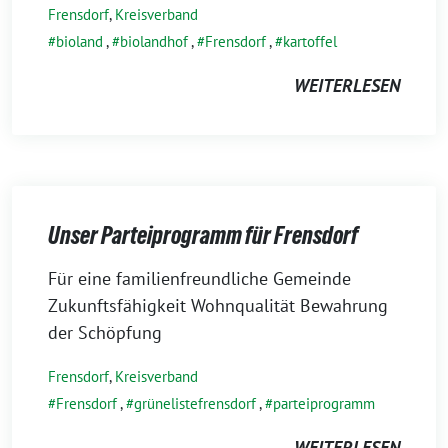
Frensdorf
,
Kreisverband
bioland
,
biolandhof
,
Frensdorf
,
kartoffel
WEITERLESEN
Unser Parteiprogramm für Frensdorf
16.
Für eine familienfreundliche Gemeinde
Februar
Zukunftsfähigkeit Wohnqualität Bewahrung
2026
der Schöpfung
Frensdorf
,
Kreisverband
Frensdorf
,
grünelistefrensdorf
,
parteiprogramm
WEITERLESEN