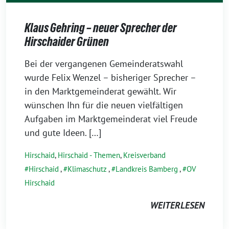
Klaus Gehring – neuer Sprecher der
Hirschaider Grünen
19.
Bei der vergangenen Gemeinderatswahl
Mai
wurde Felix Wenzel – bisheriger Sprecher –
2026
in den Marktgemeinderat gewählt. Wir
wünschen Ihn für die neuen vielfältigen
Aufgaben im Marktgemeinderat viel Freude
und gute Ideen. […]
Hirschaid
,
Hirschaid - Themen
,
Kreisverband
Hirschaid
,
Klimaschutz
,
Landkreis Bamberg
,
OV
Hirschaid
WEITERLESEN