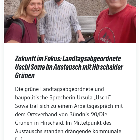
Zukunft im Fokus: Landtagsabgeordnete
Uschi Sowa im Austausch mit Hirschaider
Grünen
7.
Die grüne Landtagsabgeordnete und
Juli
baupolitische Sprecherin Ursula „Uschi“
2026
Sowa traf sich zu einem Arbeitsgespräch mit
dem Ortsverband von Bündnis 90/Die
Grünen in Hirschaid. Im Mittelpunkt des
Austauschs standen drängende kommunale
[…]