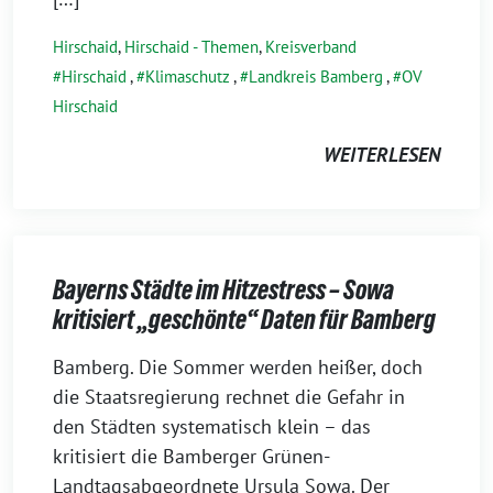
Hirschaid
,
Hirschaid - Themen
,
Kreisverband
Hirschaid
,
Klimaschutz
,
Landkreis Bamberg
,
OV
Hirschaid
WEITERLESEN
Bayerns Städte im Hitzestress – Sowa
kritisiert „geschönte“ Daten für Bamberg
18.
Bamberg. Die Sommer werden heißer, doch
Juni
die Staatsregierung rechnet die Gefahr in
2026
den Städten systematisch klein – das
kritisiert die Bamberger Grünen-
Landtagsabgeordnete Ursula Sowa. Der