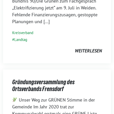
Bündnis 90/Die Grünen zum Fachgespräch
„Elektrifizierung jetzt“ am 9. Juli in Weiden.
Fehlende Finanzierungszusagen, gestoppte
Planungen und […]
Kreisverband
Landtag
WEITERLESEN
Gründungsversammlung des
Ortsverbands Frensdorf
10.
Unser Weg zur GRÜNEN Stimme in der
Juli
Gemeinde Im Jahr 2020 trat zur
2026
Kommunalwahl erstmals eine GRÜNE Liste