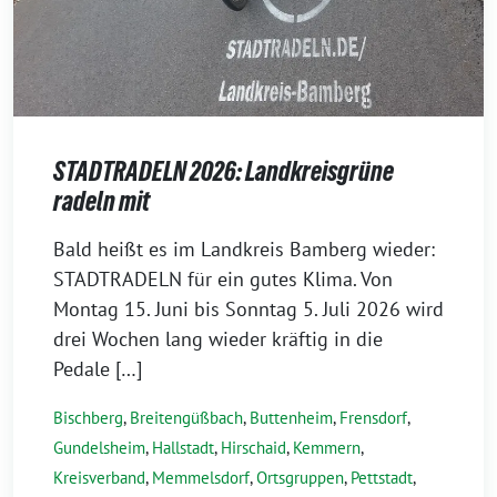
STADTRADELN 2026: Landkreisgrüne
radeln mit
30.
Bald heißt es im Landkreis Bamberg wieder:
April
STADTRADELN für ein gutes Klima. Von
2026
Montag 15. Juni bis Sonntag 5. Juli 2026 wird
drei Wochen lang wieder kräftig in die
Pedale […]
Bischberg
,
Breitengüßbach
,
Buttenheim
,
Frensdorf
,
Gundelsheim
,
Hallstadt
,
Hirschaid
,
Kemmern
,
Kreisverband
,
Memmelsdorf
,
Ortsgruppen
,
Pettstadt
,