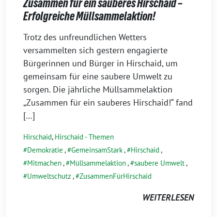
Zusammen für ein sauberes Hirschaid –
Erfolgreiche Müllsammelaktion!
16.
Trotz des unfreundlichen Wetters
März
versammelten sich gestern engagierte
2026
Bürgerinnen und Bürger in Hirschaid, um
gemeinsam für eine saubere Umwelt zu
sorgen. Die jährliche Müllsammelaktion
„Zusammen für ein sauberes Hirschaid!“ fand
[…]
Hirschaid
,
Hirschaid - Themen
Demokratie
,
GemeinsamStark
,
Hirschaid
,
Mitmachen
,
Müllsammelaktion
,
saubere Umwelt
,
Umweltschutz
,
ZusammenFürHirschaid
WEITERLESEN