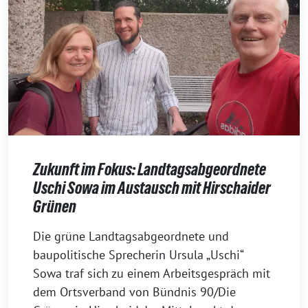
Zukunft im Fokus: Landtagsabgeordnete
Uschi Sowa im Austausch mit Hirschaider
Grünen
7.
Die grüne Landtagsabgeordnete und
Juli
baupolitische Sprecherin Ursula „Uschi“
2026
Sowa traf sich zu einem Arbeitsgespräch mit
dem Ortsverband von Bündnis 90/Die