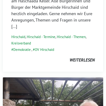
August
am Häschaadä Keller. Alle Bürgerinnen und
2026
Bürger der Marktgemeinde Hirschaid sind
herzlich eingeladen. Gerne nehmen wir Eure
Anregungen, Themen und Fragen in unsere
[…]
Hirschaid
,
Hirschaid - Termine
,
Hirschaid - Themen
,
Kreisverband
Demokratie
,
OV Hirschaid
WEITERLESEN