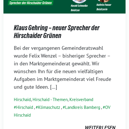
Klaus Gehring – neuer Sprecher der
Hirschaider Grünen
19.
Bei der vergangenen Gemeinderatswahl
Mai
wurde Felix Wenzel – bisheriger Sprecher –
2026
in den Marktgemeinderat gewählt. Wir
wünschen Ihn für die neuen vielfältigen
Aufgaben im Marktgemeinderat viel Freude
und gute Ideen. […]
Hirschaid
,
Hirschaid - Themen
,
Kreisverband
Hirschaid
,
Klimaschutz
,
Landkreis Bamberg
,
OV
Hirschaid
WEITERLESEN