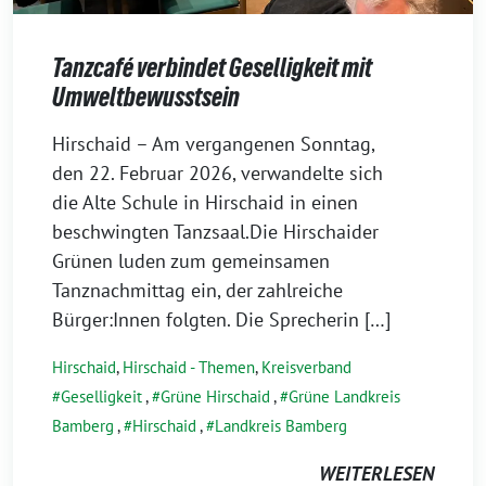
Tanzcafé verbindet Geselligkeit mit
Umweltbewusstsein
26.
Hirschaid – Am vergangenen Sonntag,
Februar
den 22. Februar 2026, verwandelte sich
2026
die Alte Schule in Hirschaid in einen
beschwingten Tanzsaal.Die Hirschaider
Grünen luden zum gemeinsamen
Tanznachmittag ein, der zahlreiche
Bürger:Innen folgten. Die Sprecherin […]
Hirschaid
,
Hirschaid - Themen
,
Kreisverband
Geselligkeit
,
Grüne Hirschaid
,
Grüne Landkreis
Bamberg
,
Hirschaid
,
Landkreis Bamberg
WEITERLESEN