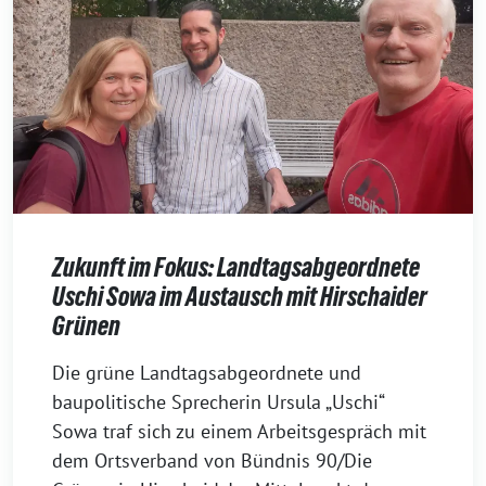
Zukunft im Fokus: Landtagsabgeordnete
Uschi Sowa im Austausch mit Hirschaider
Grünen
7.
Die grüne Landtagsabgeordnete und
Juli
baupolitische Sprecherin Ursula „Uschi“
2026
Sowa traf sich zu einem Arbeitsgespräch mit
dem Ortsverband von Bündnis 90/Die