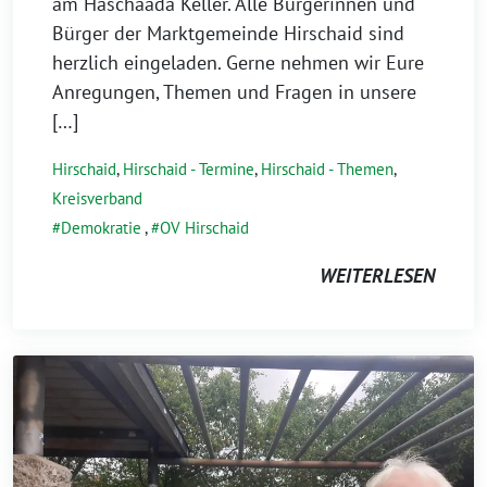
August
am Häschaadä Keller. Alle Bürgerinnen und
2026
Bürger der Marktgemeinde Hirschaid sind
herzlich eingeladen. Gerne nehmen wir Eure
Anregungen, Themen und Fragen in unsere
[…]
Hirschaid
,
Hirschaid - Termine
,
Hirschaid - Themen
,
Kreisverband
Demokratie
,
OV Hirschaid
WEITERLESEN