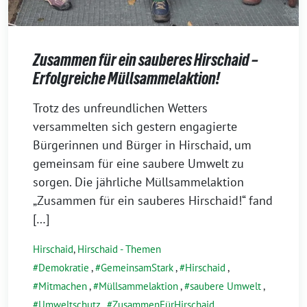
Zusammen für ein sauberes Hirschaid –
Erfolgreiche Müllsammelaktion!
16.
Trotz des unfreundlichen Wetters
März
versammelten sich gestern engagierte
2026
Bürgerinnen und Bürger in Hirschaid, um
gemeinsam für eine saubere Umwelt zu
sorgen. Die jährliche Müllsammelaktion
„Zusammen für ein sauberes Hirschaid!“ fand
[…]
Hirschaid
,
Hirschaid - Themen
Demokratie
,
GemeinsamStark
,
Hirschaid
,
Mitmachen
,
Müllsammelaktion
,
saubere Umwelt
,
Umweltschutz
,
ZusammenFürHirschaid