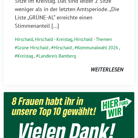
2026
Sitze im Kreistag. Das sind leider 2 Sitze
weniger als in der letzten Amtsperiode. „Die
Liste „GRÜNE-AL“ erreichte einen
Stimmenanteil […]
Hirschaid
,
Hirschaid - Kreistag
,
Hirschaid - Themen
Grüne Hirschaid
,
Hirschaid
,
Kommunalwahl 2026
,
Kreistag
,
Landkreis Bamberg
WEITERLESEN