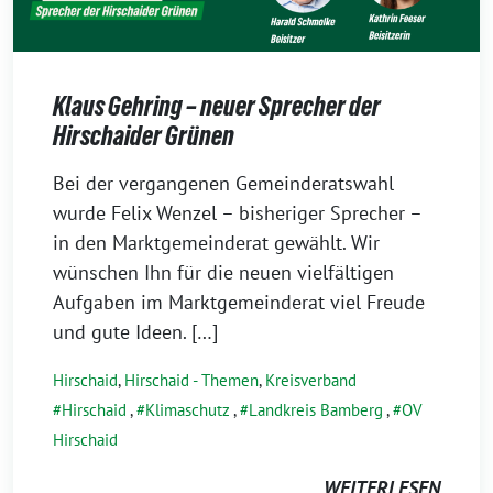
Klaus Gehring – neuer Sprecher der
Hirschaider Grünen
19.
Bei der vergangenen Gemeinderatswahl
Mai
wurde Felix Wenzel – bisheriger Sprecher –
2026
in den Marktgemeinderat gewählt. Wir
wünschen Ihn für die neuen vielfältigen
Aufgaben im Marktgemeinderat viel Freude
und gute Ideen. […]
Hirschaid
,
Hirschaid - Themen
,
Kreisverband
Hirschaid
,
Klimaschutz
,
Landkreis Bamberg
,
OV
Hirschaid
WEITERLESEN