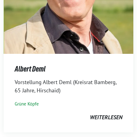
Albert Deml
7.
Vorstellung Albert Deml (Kreisrat Bamberg,
November
65 Jahre, Hirschaid)
2023
Grüne Köpfe
WEITERLESEN