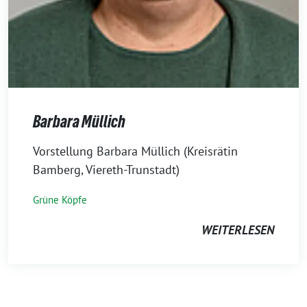
Barbara Müllich
7.
Vorstellung Barbara Müllich (Kreisrätin
November
Bamberg, Viereth-Trunstadt)
2023
Grüne Köpfe
WEITERLESEN