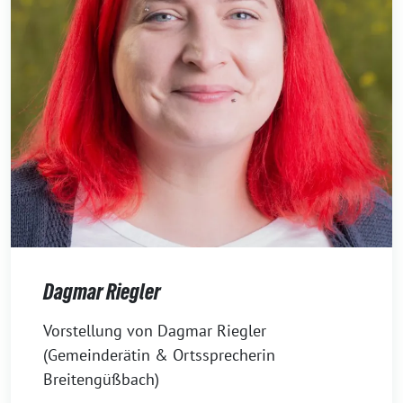
Dagmar Riegler
7.
Vorstellung von Dagmar Riegler
November
(Gemeinderätin & Ortssprecherin
2023
Breitengüßbach)