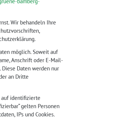
/gruene-bamberg-
nst. Wir behandeln Ihre
utzvorschriften,
chutzerklärung.
aten möglich. Soweit auf
me, Anschrift oder E-Mail-
is. Diese Daten werden nur
r an Dritte
uf identifizierte
fizierbar“ gelten Personen
daten, IPs und Cookies.