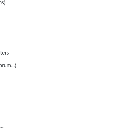
ns)
ters
Forum…)