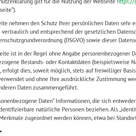
utzerklärung gilt für die Nutzung der Webseite
https:/
eite“).
eite nehmen den Schutz Ihrer persönlichen Daten sehr er
ertraulich und entsprechend der gesetzlichen Datensch
tenschutzgrundverordnung (DSGVO) sowie dieser Datens
ite ist in der Regel ohne Angabe personenbezogener D
zogene Bestands- oder Kontaktdaten (beispielsweise Na
erfolgt dies, soweit möglich, stets auf freiwilliger Bas
rwendet und ohne Ihre ausdrückliche Zustimmung wede
nderen Daten zusammengeführt.
onenbezogene Daten“ Informationen, die sich entweder a
dentifizierbare natürliche Personen beziehen. Als „identi
 Merkmale zugeordnet werden können, etwa bei Standort
r