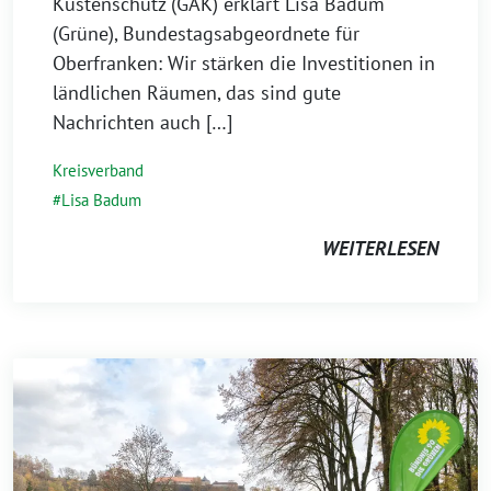
2023
Küstenschutz (GAK) erklärt Lisa Badum
(Grüne), Bundestagsabgeordnete für
Oberfranken: Wir stärken die Investitionen in
ländlichen Räumen, das sind gute
Nachrichten auch […]
Kreisverband
Lisa Badum
WEITERLESEN