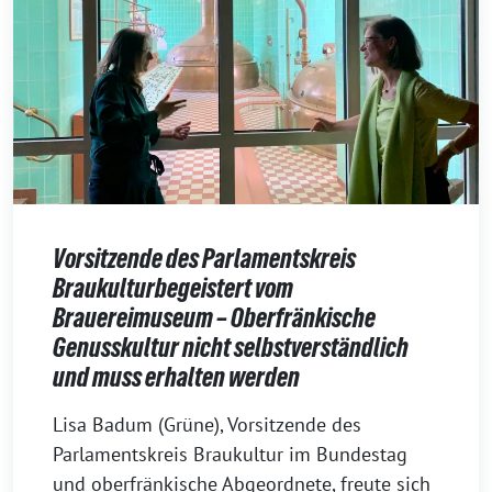
Vorsitzende des Parlamentskreis
Braukulturbegeistert vom
Brauereimuseum – Oberfränkische
Genusskultur nicht selbstverständlich
und muss erhalten werden
27.
Lisa Badum (Grüne), Vorsitzende des
Juni
Parlamentskreis Braukultur im Bundestag
2022
und oberfränkische Abgeordnete, freute sich