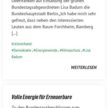
September
Oberfranken auf Einladung der grünen
2022
Bundestagsabgeordneten Lisa Badum die
Bundeshauptstadt Berlin.„Ich habe mich sehr
gefreut, dass neben den interessierten
Leuten aus dem Raum Forchheim, Bamberg
[…]
Kreisverband
Demokratie
,
Energiewende
,
Klimaschutz
,
Lisa
Badum
WEITERLESEN
Volle Energie für Erneuerbare
12.
Zu den Bundestagsbeschlüssen zum