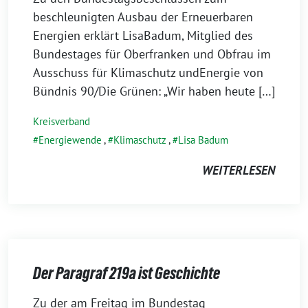
Juli
beschleunigten Ausbau der Erneuerbaren
2022
Energien erklärt LisaBadum, Mitglied des
Bundestages für Oberfranken und Obfrau im
Ausschuss für Klimaschutz undEnergie von
Bündnis 90/Die Grünen: „Wir haben heute […]
Kreisverband
Energiewende
,
Klimaschutz
,
Lisa Badum
WEITERLESEN
Der Paragraf 219a ist Geschichte
27.
Zu der am Freitag im Bundestag