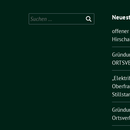
Neuest
Suchen
nach:
offener
Hirscha
Gründu
ORTSVE
„Elektri
Oberfra
Stillsta
Gründu
Ortsver