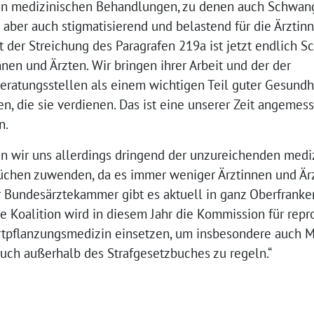
gen medizinischen Behandlungen, zu denen auch Schwan
st aber auch stigmatisierend und belastend für die Ärztin
der Streichung des Paragrafen 219a ist jetzt endlich Sc
nnen und Ärzten. Wir bringen ihrer Arbeit und der der
eratungsstellen als einem wichtigen Teil guter Gesundh
, die sie verdienen. Das ist eine unserer Zeit angemess
n.
en wir uns allerdings dringend der unzureichenden med
chen zuwenden, da es immer weniger Ärztinnen und Ärz
r Bundesärztekammer gibt es aktuell in ganz Oberfranken
e Koalition wird in diesem Jahr die Kommission für repr
pflanzungsmedizin einsetzen, um insbesondere auch Mö
ch außerhalb des Strafgesetzbuches zu regeln.“