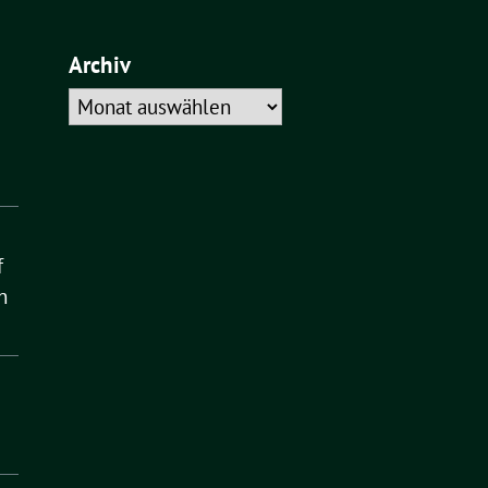
Archiv
Archiv
f
n