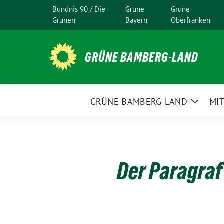
Weiter
Bündnis 90 / Die
Grüne
Grüne
zum
Grünen
Bayern
Oberfranken
Inhalt
GRÜNE BAMBERG-LAND
GRÜNE BAMBERG-LAND
MI
Zeige
Unter
Der Paragraf
27.
Juni