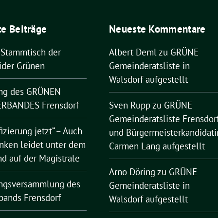
e Beiträge
Neueste Kommentare
 Stammtisch der
Albert Deml
zu
GRÜNE
ider Grünen
Gemeinderatsliste in
Walsdorf aufgestellt
ng des GRÜNEN
RBANDES Frensdorf
Sven Rupp
zu
GRÜNE
Gemeinderatsliste Frensdor
fizierung jetzt“ – Auch
und Bürgermeisterkandidati
nken leidet unter dem
Carmen Lang aufgestellt
nd auf der Magistrale
Arno Döring
zu
GRÜNE
ngsversammlung des
Gemeinderatsliste in
bands Frensdorf
Walsdorf aufgestellt