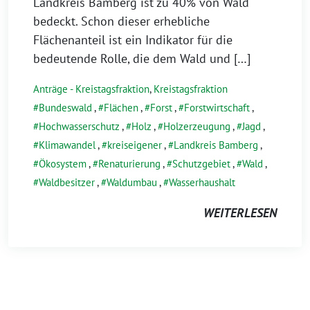
Juli
Landkreis Bamberg ist zu 40% von Wald
2022
bedeckt. Schon dieser erhebliche
Flächenanteil ist ein Indikator für die
bedeutende Rolle, die dem Wald und […]
Anträge - Kreistagsfraktion
,
Kreistagsfraktion
Bundeswald
,
Flächen
,
Forst
,
Forstwirtschaft
,
Hochwasserschutz
,
Holz
,
Holzerzeugung
,
Jagd
,
Klimawandel
,
kreiseigener
,
Landkreis Bamberg
,
Ökosystem
,
Renaturierung
,
Schutzgebiet
,
Wald
,
Waldbesitzer
,
Waldumbau
,
Wasserhaushalt
WEITERLESEN