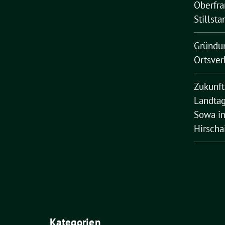
Oberfra
Stillsta
Gründu
Ortsver
Zukunft
Landtag
Sowa im
Hirscha
Kategorien