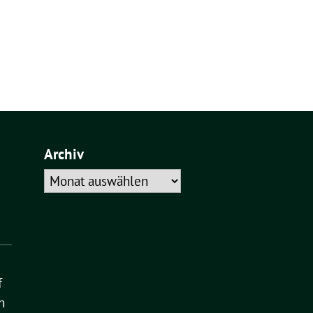
Archiv
Archiv
f
n