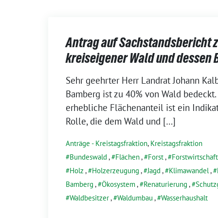
Antrag auf Sachstandsbericht
kreiseigener Wald und dessen 
1.
Sehr geehrter Herr Landrat Johann Kalb
Juli
Bamberg ist zu 40% von Wald bedeckt.
2022
erhebliche Flächenanteil ist ein Indika
Rolle, die dem Wald und […]
Anträge - Kreistagsfraktion
,
Kreistagsfraktion
Bundeswald
,
Flächen
,
Forst
,
Forstwirtschaft
Holz
,
Holzerzeugung
,
Jagd
,
Klimawandel
,
Bamberg
,
Ökosystem
,
Renaturierung
,
Schutz
Waldbesitzer
,
Waldumbau
,
Wasserhaushalt