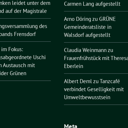
nken leidet unter dem
Carmen Lang aufgestellt
nd auf der Magistrale
Arno Döring
zu
GRÜNE
ngsversammlung des
Gemeinderatsliste in
bands Frensdorf
Walsdorf aufgestellt
 im Fokus:
Claudia Weinmann
zu
sabgeordnete Uschi
Frauenfrühstück mit Theres
 Austausch mit
Eberlein
ider Grünen
Albert Deml
zu
Tanzcafé
verbindet Geselligkeit mit
Umweltbewusstsein
Meta