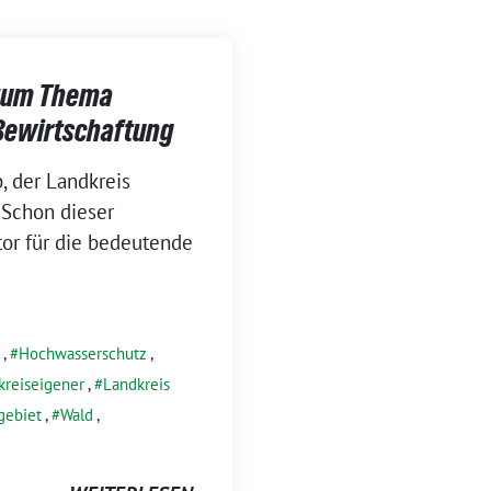
 zum Thema
Bewirtschaftung
, der Landkreis
 Schon dieser
tor für die bedeutende
,
Hochwasserschutz
,
kreiseigener
,
Landkreis
gebiet
,
Wald
,