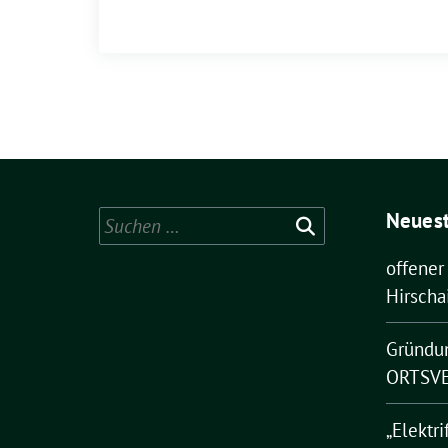
Neuest
Suchen
nach:
offener
Hirscha
Gründu
ORTSVE
„Elektri