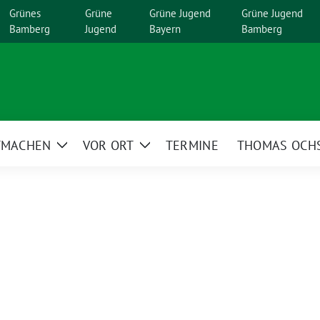
Grünes
Grüne
Grüne Jugend
Grüne Jugend
Bamberg
Jugend
Bayern
Bamberg
TMACHEN
VOR ORT
TERMINE
THOMAS OCH
Zeige
Zeige
menü
Untermenü
Untermenü