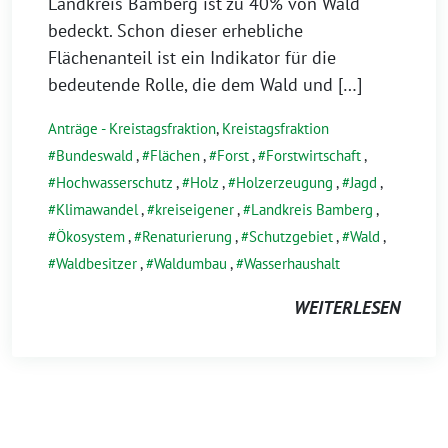
Juli
Landkreis Bamberg ist zu 40% von Wald
2022
bedeckt. Schon dieser erhebliche
Flächenanteil ist ein Indikator für die
bedeutende Rolle, die dem Wald und […]
Anträge - Kreistagsfraktion
,
Kreistagsfraktion
Bundeswald
,
Flächen
,
Forst
,
Forstwirtschaft
,
Hochwasserschutz
,
Holz
,
Holzerzeugung
,
Jagd
,
Klimawandel
,
kreiseigener
,
Landkreis Bamberg
,
Ökosystem
,
Renaturierung
,
Schutzgebiet
,
Wald
,
Waldbesitzer
,
Waldumbau
,
Wasserhaushalt
WEITERLESEN