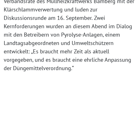
Verbandsräte des Müllheizkraftwerks Bamberg mit der
Klärschlammverwertung und luden zur
Diskussionsrunde am 16. September. Zwei
Kernforderungen wurden an diesem Abend im Dialog
mit den Betreibern von Pyrolyse-Anlagen, einem
Landtagsabgeordneten und Umweltschützern
entwickelt: „Es braucht mehr Zeit als aktuell
vorgegeben, und es braucht eine ehrliche Anpassung
der Düngemittelverordnung.“
„2021
09
16
Mitschnitt
Hier klicken, um den
Onlinegespräch
Inhalt von YouTube
Klärschlamm“
anzuzeigen.
von
Erfahre mehr in der