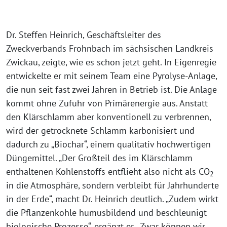
YouTube
Datenschutzerklärung
anzeigen
von YouTube
.
Dr. Steffen Heinrich, Geschäftsleiter des
Zweckverbands Frohnbach im sächsischen Landkreis
Inhalt von YouTube
Zwickau, zeigte, wie es schon jetzt geht. In Eigenregie
immer anzeigen
entwickelte er mit seinem Team eine Pyrolyse-Anlage,
„2021 09 16 Mitschnitt
die nun seit fast zwei Jahren in Betrieb ist. Die Anlage
Onlinegespräch
kommt ohne Zufuhr von Primärenergie aus. Anstatt
Klärschlamm“ direkt
den Klärschlamm aber konventionell zu verbrennen,
öffnen
wird der getrocknete Schlamm karbonisiert und
dadurch zu „Biochar“, einem qualitativ hochwertigen
Düngemittel. „Der Großteil des im Klärschlamm
enthaltenen Kohlenstoffs entflieht also nicht als CO
2
in die Atmosphäre, sondern verbleibt für Jahrhunderte
in der Erde“, macht Dr. Heinrich deutlich. „Zudem wirkt
die Pflanzenkohle humusbildend und beschleunigt
biologische Prozesse“, ergänzt er. „Zwar können wir