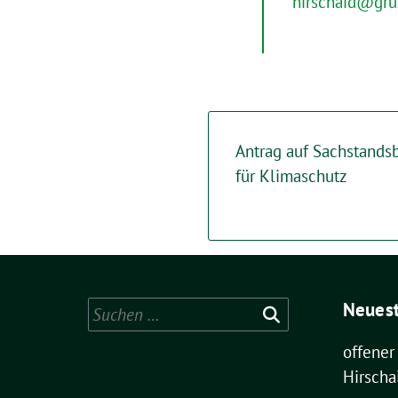
hirschaid@gru
Antrag auf Sachstandsb
für Klimaschutz
Neuest
Suchen
nach:
offener
Hirscha