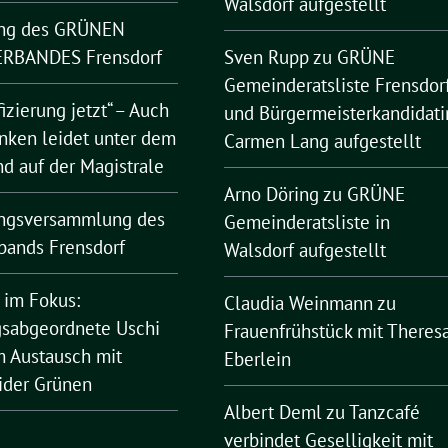
Walsdorf aufgestellt
ng des GRÜNEN
RBANDES Frensdorf
Sven Rupp
zu
GRÜNE
Gemeinderatsliste Frensdor
fizierung jetzt“ – Auch
und Bürgermeisterkandidati
nken leidet unter dem
Carmen Lang aufgestellt
nd auf der Magistrale
Arno Döring
zu
GRÜNE
ngsversammlung des
Gemeinderatsliste in
bands Frensdorf
Walsdorf aufgestellt
 im Fokus:
Claudia Weinmann
zu
sabgeordnete Uschi
Frauenfrühstück mit Theres
 Austausch mit
Eberlein
ider Grünen
Albert Deml
zu
Tanzcafé
verbindet Geselligkeit mit