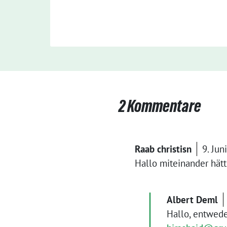
2 Kommentare
Raab christisn
9. Ju
Hallo miteinander hät
Albert Deml
Hallo, entwede