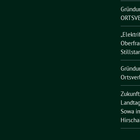
Gründu
ORTSVE
„Elektri
Oberfra
Stillsta
Gründu
Ortsver
Zukunft
Landtag
Sowa im
Hirscha