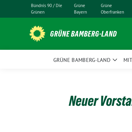
Weiter
Bündnis 90 / Die
Grüne
Grüne
zum
Grünen
Bayern
Oberfranken
Inhalt
GRÜNE BAMBERG-LAND
GRÜNE BAMBERG-LAND
MI
Zeige
Unter
Neuer Vorsta
18.
Mai