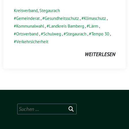
Kreisverband
,
Stegaurach
Gemeinderat
,
Gesundheitsschutz
,
Klimaschutz
,
Kommunalwahl
,
Landkreis Bamberg
,
Lärm
,
Ortsverband
,
Schulweg
,
Stegaurach
,
Tempo 30
,
Verkehrsicherheit
WEITERLESEN
Suchen
nach: