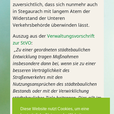
zuversichtlich, dass sich nunmehr auch
in Stegaurach mit langem Atem der
Widerstand der Unteren
Verkehrsbehörde überwinden lässt.
Auszug aus der
Verwaltungsvorschrift
zur StVO
:
„Zu einer geordneten städtebaulichen
Entwicklung tragen Maßnahmen
insbesondere dann bei, wenn sie zu einer
besseren Verträglichkeit des
Straßenverkehrs mit den
Nutzungsansprüchen des städtebaulichen
Bestands oder mit der Verwirklichung
städtebaulicher Ziele beitragen. Dies gilt im
beplanten wie auch im unbeplanten
Diese Website nutzt Cookies, um eine
Innenbereich. Die städtebaulichen Ziele