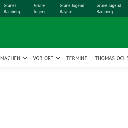
Grünes
Grüne
Grüne Jugend
Grüne Jugend
Bamberg
Jugend
Bayern
Bamberg
TMACHEN
VOR ORT
TERMINE
THOMAS OCH
Zeige
Zeige
menü
Untermenü
Untermenü