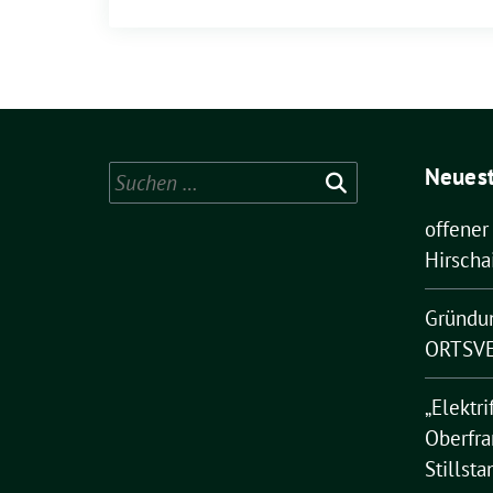
Neuest
Suchen
nach:
offener
Hirscha
Gründu
ORTSVE
„Elektri
Oberfra
Stillsta