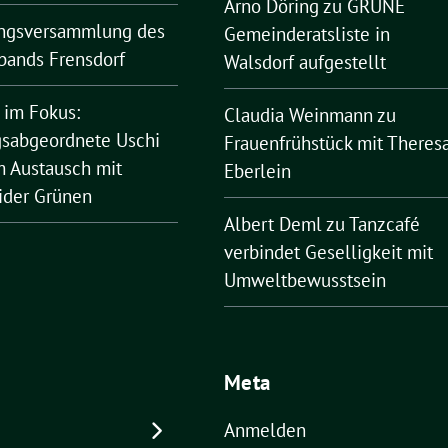
Arno Döring
zu
GRÜNE
ngsversammlung des
Gemeinderatsliste in
bands Frensdorf
Walsdorf aufgestellt
 im Fokus:
Claudia Weinmann
zu
sabgeordnete Uschi
Frauenfrühstück mit Theres
 Austausch mit
Eberlein
ider Grünen
Albert Deml
zu
Tanzcafé
verbindet Geselligkeit mit
Umweltbewusstsein
Meta
Anmelden