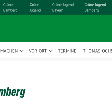
Grünes
Grüne
Grüne Jugend
Grüne Jugend
Bamberg
Jugend
Bayern
Bamberg
TMACHEN
VOR ORT
TERMINE
THOMAS OCH
Zeige
Zeige
menü
Untermenü
Untermenü
amberg