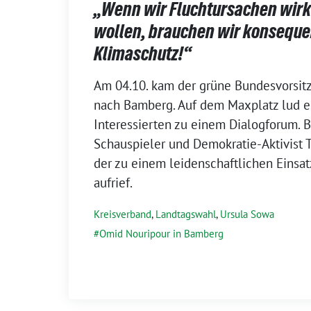
„Wenn wir Fluchtursachen wir
wollen, brauchen wir konsequ
Klimaschutz!“
7.
Am 04.10. kam der grüne Bundesvorsi
Oktober
nach Bamberg. Auf dem Maxplatz lud er
2023
Interessierten zu einem Dialogforum. 
Schauspieler und Demokratie-Aktivist 
der zu einem leidenschaftlichen Einsat
aufrief.
Kreisverband
,
Landtagswahl
,
Ursula Sowa
Omid Nouripour in Bamberg