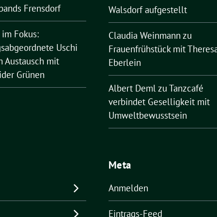
bands Frensdorf
Walsdorf aufgestellt
 im Fokus:
Claudia Weinmann
zu
sabgeordnete Uschi
Frauenfrühstück mit Theres
 Austausch mit
Eberlein
ider Grünen
Albert Deml
zu
Tanzcafé
verbindet Geselligkeit mit
Umweltbewusstsein
Meta
Anmelden
Eintrags-Feed