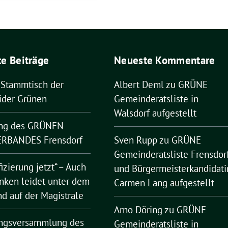
e Beiträge
Neueste Kommentare
 Stammtisch der
Albert Deml
zu
GRÜNE
ider Grünen
Gemeinderatsliste in
Walsdorf aufgestellt
ng des GRÜNEN
RBANDES Frensdorf
Sven Rupp
zu
GRÜNE
Gemeinderatsliste Frensdor
fizierung jetzt“ – Auch
und Bürgermeisterkandidati
nken leidet unter dem
Carmen Lang aufgestellt
nd auf der Magistrale
Arno Döring
zu
GRÜNE
ngsversammlung des
Gemeinderatsliste in