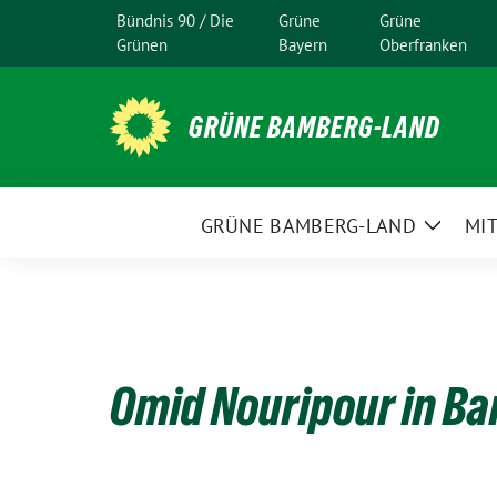
Weiter
Bündnis 90 / Die
Grüne
Grüne
zum
Grünen
Bayern
Oberfranken
Inhalt
GRÜNE BAMBERG-LAND
GRÜNE BAMBERG-LAND
MI
Zeige
Unter
Omid Nouripour in B