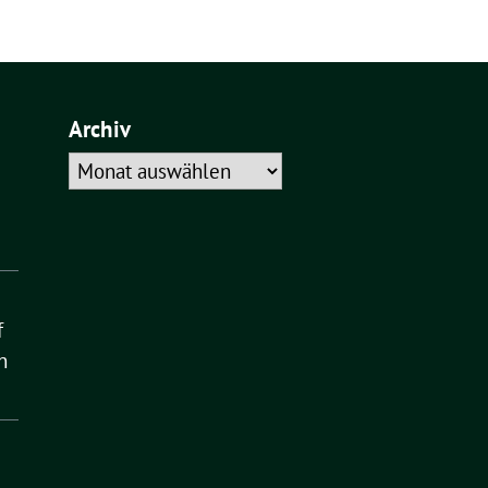
Archiv
Archiv
f
n