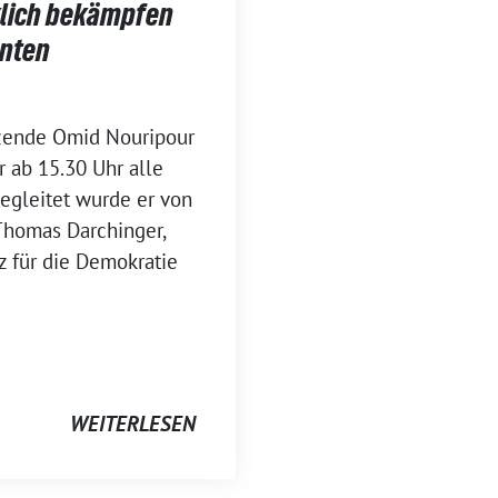
klich bekämpfen
enten
tzende Omid Nouripour
 ab 15.30 Uhr alle
Begleitet wurde er von
Thomas Darchinger,
z für die Demokratie
WEITERLESEN