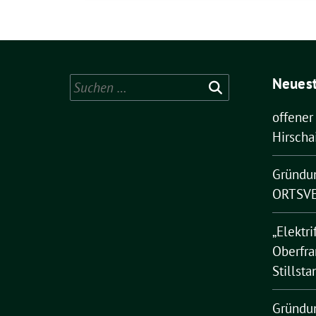
Neuest
Suchen
nach:
offener
Hirscha
Gründu
ORTSVE
„Elektri
Oberfra
Stillsta
Gründu