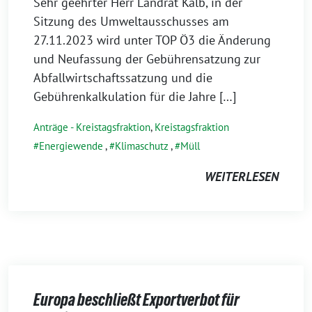
23.
Sehr geehrter Herr Landrat Kalb, in der
November
Sitzung des Umweltausschusses am
2023
27.11.2023 wird unter TOP Ö3 die Änderung
und Neufassung der Gebührensatzung zur
Abfallwirtschaftssatzung und die
Gebührenkalkulation für die Jahre […]
Anträge - Kreistagsfraktion
,
Kreistagsfraktion
Energiewende
,
Klimaschutz
,
Müll
WEITERLESEN
Europa beschließt Exportverbot für