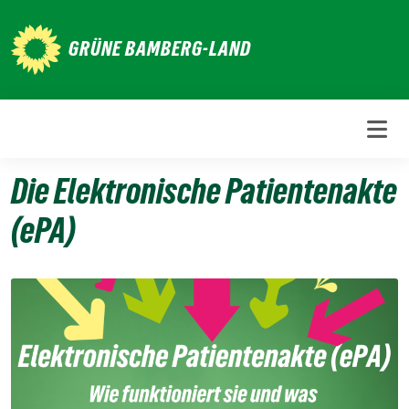
Weiter
zum
GRÜNE BAMBERG-LAND
Inhalt
Die Elektronische Patientenakte
(ePA)
24.
März
2026