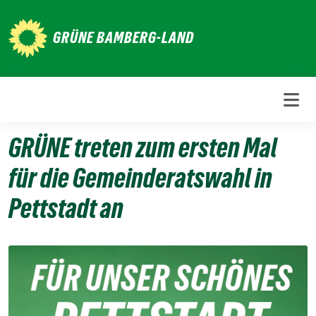
Weiter
zum
GRÜNE BAMBERG-LAND
Inhalt
GRÜNE treten zum ersten Mal
für die Gemeinderatswahl in
Pettstadt an
12.
Dezember
2025