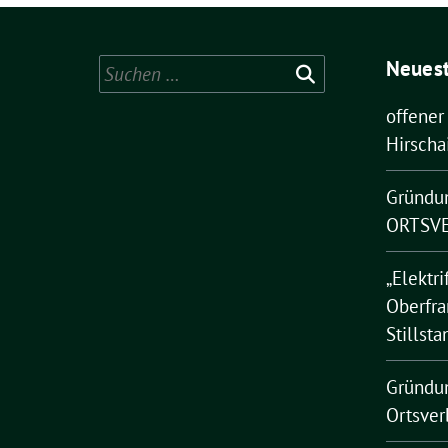
Neuest
Suchen
nach:
offener
Hirscha
Gründu
ORTSVE
„Elektri
Oberfra
Stillsta
Gründu
Ortsver