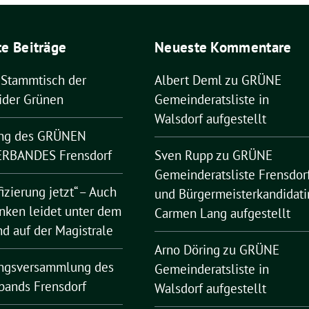
e Beiträge
Neueste Kommentare
 Stammtisch der
Albert Deml
zu
GRÜNE
ider Grünen
Gemeinderatsliste in
Walsdorf aufgestellt
ng des GRÜNEN
RBANDES Frensdorf
Sven Rupp
zu
GRÜNE
Gemeinderatsliste Frensdor
fizierung jetzt“ – Auch
und Bürgermeisterkandidati
nken leidet unter dem
Carmen Lang aufgestellt
nd auf der Magistrale
Arno Döring
zu
GRÜNE
ngsversammlung des
Gemeinderatsliste in
bands Frensdorf
Walsdorf aufgestellt