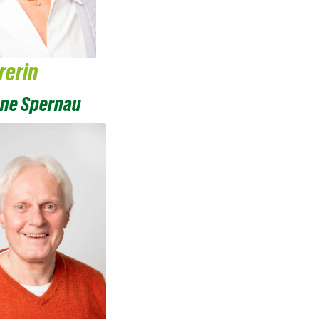
rerin
ane Spernau