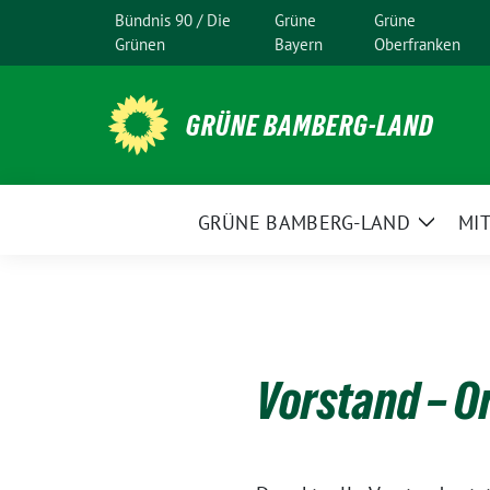
Weiter
Bündnis 90 / Die
Grüne
Grüne
zum
Grünen
Bayern
Oberfranken
Inhalt
GRÜNE BAMBERG-LAND
GRÜNE BAMBERG-LAND
MI
Zeige
Unter
Vorstand – O