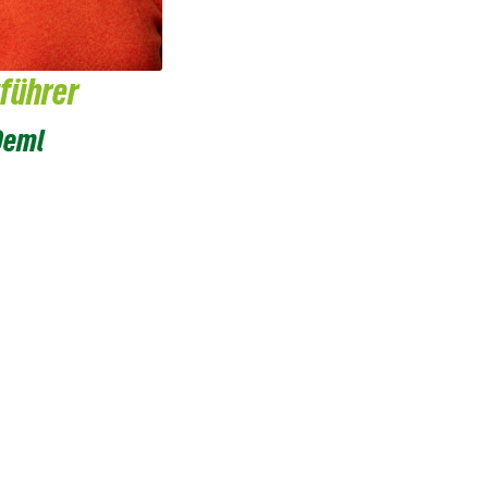
tführer
Deml