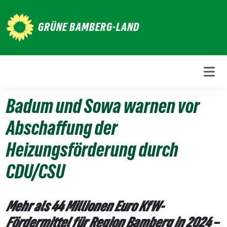
Weiter
zum
GRÜNE BAMBERG-LAND
Inhalt
Badum und Sowa warnen vor
Abschaffung der
Heizungsförderung durch
CDU/CSU
24.
Mehr als 44 Millionen Euro KfW-
Februar
Fördermittel für Region Bamberg in 2024 –
2025