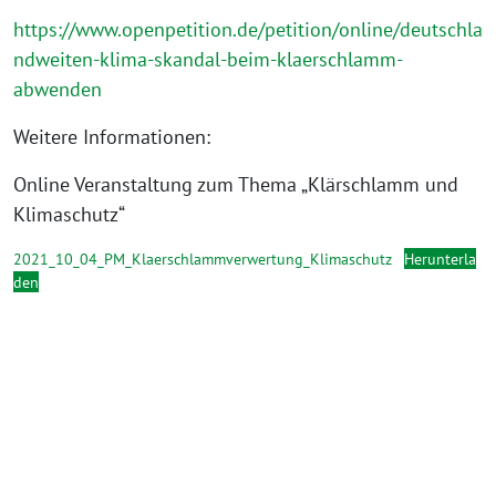
https://www.openpetition.de/petition/online/deutschla
ndweiten-klima-skandal-beim-klaerschlamm-
abwenden
Weitere Informationen:
Online Veranstaltung zum Thema „Klärschlamm und
Klimaschutz“
2021_10_04_PM_Klaerschlammverwertung_Klimaschutz
Herunterla
den
„2021
09
16
Mitschnitt
Hier klicken, um den
Onlinegespräch
Inhalt von YouTube
Klärschlamm“
anzuzeigen.
von