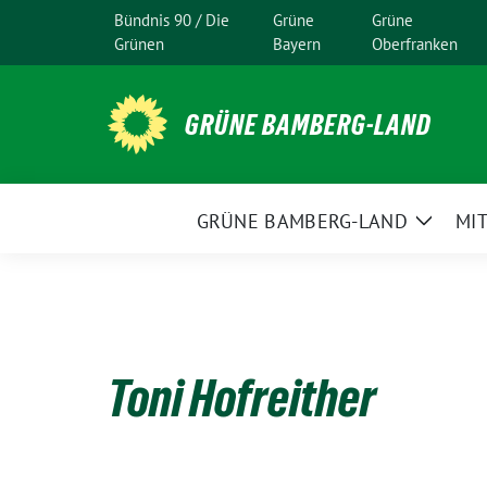
Weiter
Bündnis 90 / Die
Grüne
Grüne
zum
Grünen
Bayern
Oberfranken
Inhalt
GRÜNE BAMBERG-LAND
GRÜNE BAMBERG-LAND
MI
Zeige
Unter
Toni Hofreither