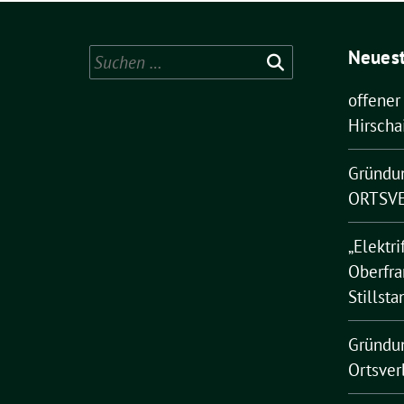
Neuest
Suchen
nach:
offener
Hirscha
Gründu
ORTSVE
„Elektri
Oberfra
Stillsta
Gründu
Ortsver