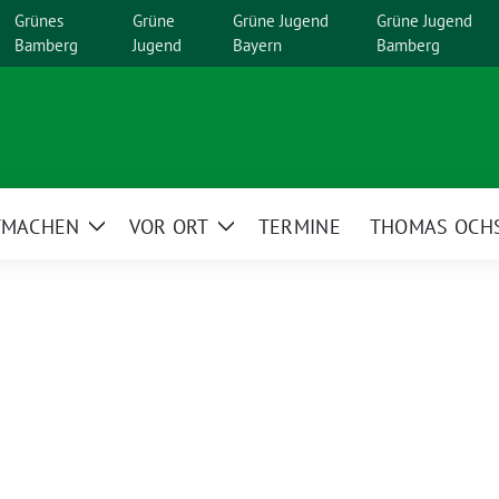
Grünes
Grüne
Grüne Jugend
Grüne Jugend
Bamberg
Jugend
Bayern
Bamberg
TMACHEN
VOR ORT
TERMINE
THOMAS OCH
Zeige
Zeige
menü
Untermenü
Untermenü