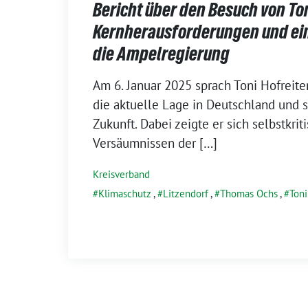
Bericht über den Besuch von Ton
Kernherausforderungen und ein
die Ampelregierung
17.
Am 6. Januar 2025 sprach Toni Hofreiter
Januar
die aktuelle Lage in Deutschland und s
2025
Zukunft. Dabei zeigte er sich selbstkri
Versäumnissen der […]
Kreisverband
Klimaschutz
,
Litzendorf
,
Thomas Ochs
,
Toni