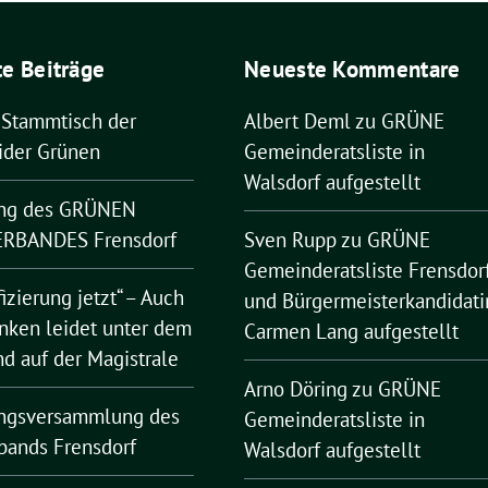
e Beiträge
Neueste Kommentare
 Stammtisch der
Albert Deml
zu
GRÜNE
ider Grünen
Gemeinderatsliste in
Walsdorf aufgestellt
ng des GRÜNEN
RBANDES Frensdorf
Sven Rupp
zu
GRÜNE
Gemeinderatsliste Frensdor
fizierung jetzt“ – Auch
und Bürgermeisterkandidati
nken leidet unter dem
Carmen Lang aufgestellt
nd auf der Magistrale
Arno Döring
zu
GRÜNE
ngsversammlung des
Gemeinderatsliste in
bands Frensdorf
Walsdorf aufgestellt