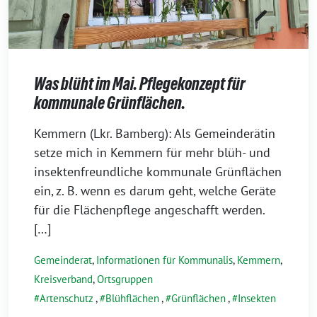
Was blüht im Mai. Pflegekonzept für
kommunale Grünflächen.
23.
Kemmern (Lkr. Bamberg): Als Gemeinderätin
Mai
setze mich in Kemmern für mehr blüh- und
2025
insektenfreundliche kommunale Grünflächen
ein, z. B. wenn es darum geht, welche Geräte
für die Flächenpflege angeschafft werden.
[…]
Gemeinderat
,
Informationen für Kommunalis
,
Kemmern
,
Kreisverband
,
Ortsgruppen
Artenschutz
,
Blühflächen
,
Grünflächen
,
Insekten